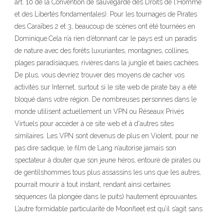
art. 10 de la Convention de sauvegarde des Droits de l'Homme
et des Libertés fondamentales). Pour les tournages de Pirates
des Caraïbes 2 et 3, beaucoup de scènes ont été tournées en
Dominique.Cela n’a rien d’étonnant car le pays est un paradis
de nature avec des forêts luxuriantes, montagnes, collines,
plages paradisiaques, rivières dans la jungle et baies cachées.
De plus, vous devriez trouver des moyens de cacher vos
activités sur Internet, surtout si le site web de pirate bay a été
bloqué dans votre région. De nombreuses personnes dans le
monde utilisent actuellement un VPN ou Réseaux Privés
Virtuels pour accéder à ce site web et à d'autres sites
similaires. Les VPN sont devenus de plus en Violent, pour ne
pas dire sadique, le film de Lang n’autorise jamais son
spectateur à douter que son jeune héros, entouré de pirates ou
de gentilshommes tous plus assassins les uns que les autres,
pourrait mourir à tout instant, rendant ainsi certaines
séquences (la plongée dans le puits) hautement éprouvantes.
L’autre formidable particularité de Moonfleet est qu’il s’agit sans