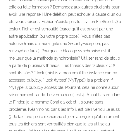
telle ou telle formation ? Demandez aux autres étudiants pour
avoir une réponse ! Une délétion peut échouer à cause d'un ou
plusieurs raisons: Fichier n'existe pas (utilisation File#exists() à
tester). Fichier est verrouillé (parce qu'il est ouvert par une
autre application (ou votre propre code!). Vous n'êtes pas
autorisé (mais qui aurait jeté une SecurityException, pas
renvoyé de faux!). Pourquoi le blocage synchronisé est-il
meilleur que la méthode synchronisée? Utiliser rand de stdlib
à partir de plusieurs threads ; Les threads des tableaux C #
sont-ils sûrs? * lock (this) is a problem if the instance can be
accessed publicly. * lock (typeof (MyType)) is a problem if
MyType is publicly accessible. Pourtant, cela ne donne aucun
raisonnement solide. Le verrou (ceci) est 4. À tout hasard, dans
le Finder, je le nomme Coralie 2.odt et il s'ouvre sans
problème. Néanmoins, dans les Info il est bien verrouillé aussi.
5. Je fais une petite recherche et je m'aperçois qu'absolument
tous les fichiers sont verrouillés bien que je les utilise au