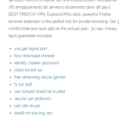
services, NordVPN repose sur une infrastructure mondiale de
761 emplacements de serveurs disséminés dans 58 pays
BEST FIREFOX VPN: ExpressVPN’s slick, powerful Firefox
browser extension is the perfect tool for private browsing. Get 3
months free and save 49% on the annual plan. 30-day money
back guarantee included.
you get signal port
foxy download chinese
identity cloaker password
client torrent ios
free streaming soccer games
f1 sur kodi
can hotspot shield be trusted
secure vpn protocols
call rate skype
quest-ce que avg vpn