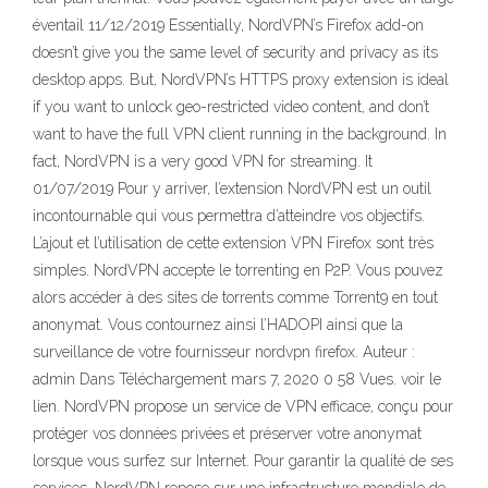
éventail 11/12/2019 Essentially, NordVPN’s Firefox add-on
doesn’t give you the same level of security and privacy as its
desktop apps. But, NordVPN’s HTTPS proxy extension is ideal
if you want to unlock geo-restricted video content, and don’t
want to have the full VPN client running in the background. In
fact, NordVPN is a very good VPN for streaming. It
01/07/2019 Pour y arriver, l’extension NordVPN est un outil
incontournable qui vous permettra d’atteindre vos objectifs.
L’ajout et l’utilisation de cette extension VPN Firefox sont très
simples. NordVPN accepte le torrenting en P2P. Vous pouvez
alors accéder à des sites de torrents comme Torrent9 en tout
anonymat. Vous contournez ainsi l’HADOPI ainsi que la
surveillance de votre fournisseur nordvpn firefox. Auteur :
admin Dans Téléchargement mars 7, 2020 0 58 Vues. voir le
lien. NordVPN propose un service de VPN efficace, conçu pour
protéger vos données privées et préserver votre anonymat
lorsque vous surfez sur Internet. Pour garantir la qualité de ses