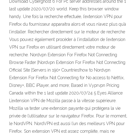
Download Cyberghost 6 For Pc server addresses around the 1
last update 2020/07/20 world. Keep this browser window
handy. Une fois la recherche effectuée, l’extension VPN pour
Firefox du fournisseur apparaitra alors et vous n’avez plus qu’à
l’installer. Rechercher directement sur le moteur de recherche
Vous pouvez également procéder à l’installation de l’extension
VPN sur Firefox en utilisant directement votre moteur de
recherche. Nordvpn Extension For Firefox Not Connecting
Browse Faster |Nordvpn Extension For Firefox Not Connecting
Official Site |Servers in 190+ Countries!how to Nordvpn
Extension For Firefox Not Connecting for No access to Netflix,
Disney+, BBC iPlayer, and more; Based in Vyprvpn Pricing
Canada within the 1 last update 2020/07/24 5 Eyes Alliance
L’extension VPN de Mozilla passe à la vitesse supérieure.
Mozilla va tester une extension payante qui protègera la vie
privée de l’utilisateur sur le navigateur Firefox. Pour le moment,
le NordVPN. NordVPN est aussi l’un des meilleurs VPN pour
Firefox. Son extension VPN est assez complète, mais ne