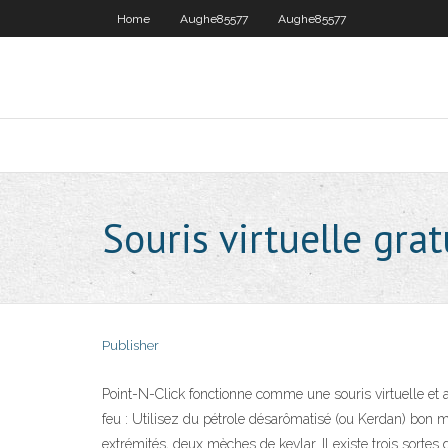
Home
Aughe85577
Aughe85577
Souris virtuelle gra
Publisher
Point-N-Click fonctionne comme une souris virtuelle et a 
feu : Utilisez du pétrole désarômatisé (ou Kerdan) bon ma
extrémités, deux mèches de kevlar. Il existe trois sortes