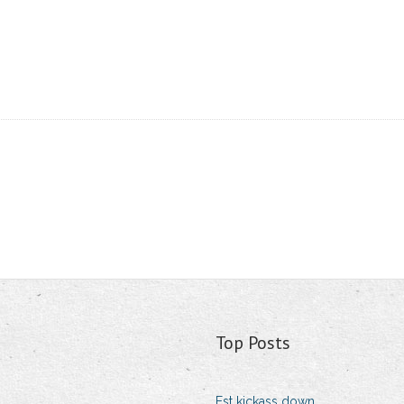
Top Posts
Est kickass down