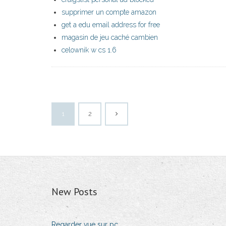
supprimer un compte amazon
get a edu email address for free
magasin de jeu caché cambien
celownik w cs 1.6
1
2
New Posts
Regarder vue sur pc