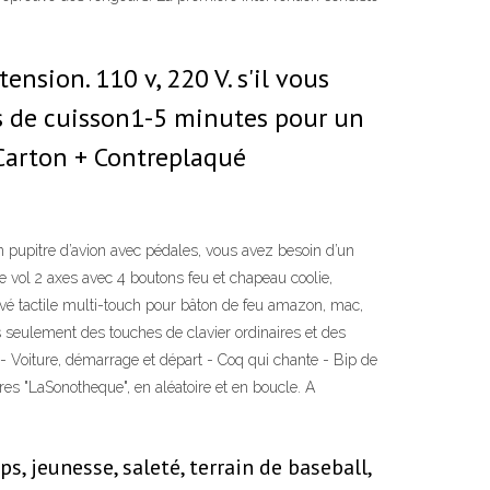
sion. 110 v, 220 V. s'il vous
s de cuisson1-5 minutes pour un
eCarton + Contreplaqué
 pupitre d’avion avec pédales, vous avez besoin d’un
 vol 2 axes avec 4 boutons feu et chapeau coolie,
pavé tactile multi-touch pour bâton de feu amazon, mac,
Pas seulement des touches de clavier ordinaires et des
 Voiture, démarrage et départ - Coq qui chante - Bip de
res "LaSonotheque", en aléatoire et en boucle. A
, jeunesse, saleté, terrain de baseball,