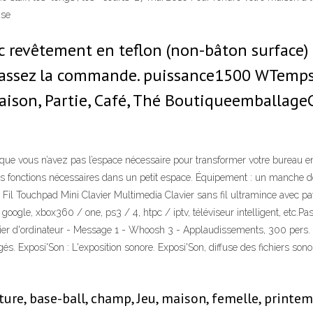
t se
evêtement en teflon (non-bâton surface) ten
 passez la commande. puissance1500 WTemp
 maison, Partie, Café, Thé Boutiqueemballag
ue vous n’avez pas l’espace nécessaire pour transformer votre bureau en
s fonctions nécessaires dans un petit espace. Équipement : un manche de
ans Fil Touchpad Mini Clavier Multimedia Clavier sans fil ultramince avec 
ion google, xbox360 / one, ps3 / 4, htpc / iptv, téléviseur intelligent, etc.
vier d'ordinateur - Message 1 - Whoosh 3 - Applaudissements, 300 pers. -
s. Exposi'Son : L'exposition sonore. Exposi'Son, diffuse des fichiers sono
re, base-ball, champ, Jeu, maison, femelle, printemps