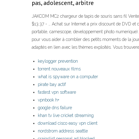
pas, adolescent, arbitre
JAKCOM MC2 chargeur de tapis de souris sans fil Vente
$13.37 - … Achat sur Internet a prix discount de DVD et 
portable, camescope, developpement photo numerique). A
pour vous aider à combler des petits moments de la jour
adaptés en lien avec les thèmes exploités. Vous trouvere
keylogger prevention
torrent nouveaux films
what is spyware on a computer
pirate bay actif
fastest vpn software
vpnbook h+
google dns failure
khan tv live cricket streaming
download cisco easy vpn client
nordstrom address seattle
craigslist personal ad blocked