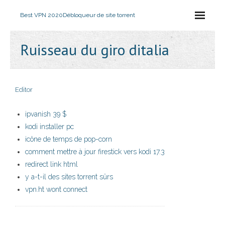
Best VPN 2020
Débloqueur de site torrent
Ruisseau du giro ditalia
Editor
ipvanish 39 $
kodi installer pc
icône de temps de pop-corn
comment mettre à jour firestick vers kodi 17.3
redirect link html
y a-t-il des sites torrent sûrs
vpn.ht wont connect