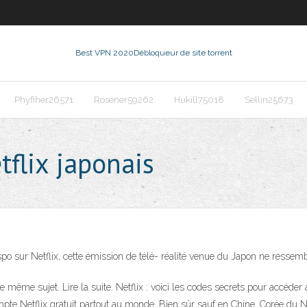
Best VPN 2020
Débloqueur de site torrent
Phyfiher26571
Rosener59262
Hukill75018
Sellin25673
flix japonais
po sur Netflix, cette émission de télé- réalité venue du Japon ne ressemb
ême sujet. Lire la suite. Netflix : voici les codes secrets pour accéder 
pte Netflix gratuit partout au monde. Bien sûr sauf en Chine, Corée du 