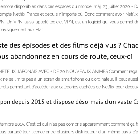
pas encore disponibles dans ces espaces du monde. màj: 23 juillet 2020 - 
tre compte Netflix France et depuis n'importe où. Donc comment avoir Netfl
 Un VPN, aussi appelé logiciel VPN, est un logiciel qui vous permet de v
s physiquement aux Etat
ste des épisodes et des films déjà vus ? Ch
ous abandonnez en cours de route, ceux-ci
FLIX JAPONAIS AVEC + DE 20 NOUVEAUX ANIMES Comment regarder Ne
e se limite pas à un écran de smartphone ou d’ordinateur, il peut aussi êt
ecrets permettant d'accéder aux catégories cachées de Netflix pour découvr
 Japon depuis 2015 et dispose désormais d'un vast
eptembre 2015, C'est toi qui n'as pas compris apparemment comment ça fon
 pas partagé leur licence entre plusieurs distributeur d'un même pays, c