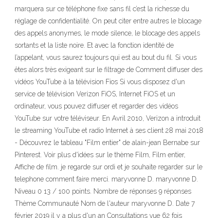
marquera sur ce téléphone fixe sans fil c’est la richesse du
réglage de confidentialité. On peut citer entre autres le blocage
des appels anonymes, le mode silence, le blocage des appels
sortants et la liste noire. Et avec la fonction identité de
l’appelant, vous saurez toujours qui est au bout du fil. Si vous
êtes alors très exigeant sur le filtrage de Comment diffuser des
vidéos YouTube à la télévision Fios Si vous disposez d'un
service de télévision Verizon FiOS, Internet FiOS et un
ordinateur, vous pouvez diffuser et regarder des vidéos
YouTube sur votre téléviseur. En Avril 2010, Verizon a introduit
le streaming YouTube et radio Internet à ses client 28 mai 2018
- Découvrez le tableau "Film entier" de alain-jean Bernabe sur
Pinterest. Voir plus d'idées sur le thème Film, Film entier,
Affiche de film. je regarde sur ordi et je souhaite regarder sur le
telephone comment faire merci. maryvonne D. maryvonne D.
Niveau 0 13 / 100 points. Nombre de réponses 9 réponses
Thème Communauté Nom de l'auteur maryvonne D. Date 7
février 2019 il y a plus d'un an Consultations vue 62 fois