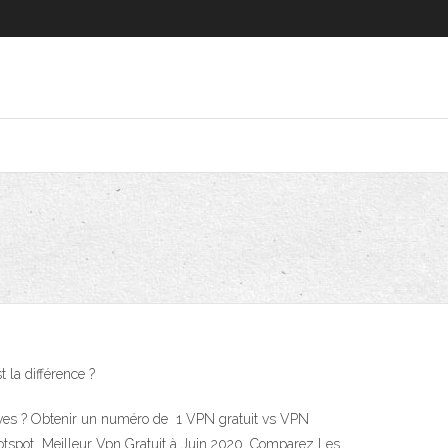
 la différence ?
tives ? Obtenir un numéro de 1 VPN gratuit vs VPN
otspot Meilleur Vpn Gratuit à Juin 2020. Comparez Les