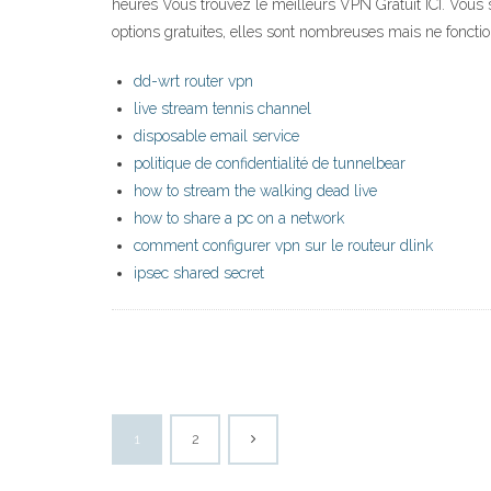
heures Vous trouvez le meilleurs VPN Gratuit ICI. Vous
options gratuites, elles sont nombreuses mais ne fonctio
dd-wrt router vpn
live stream tennis channel
disposable email service
politique de confidentialité de tunnelbear
how to stream the walking dead live
how to share a pc on a network
comment configurer vpn sur le routeur dlink
ipsec shared secret
1
2