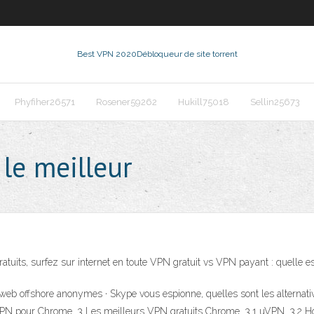
Best VPN 2020
Débloqueur de site torrent
Phyfiher26571
Rosener59262
Hukill75018
Sellin25673
 le meilleur
atuits, surfez sur internet en toute VPN gratuit vs VPN payant : quelle est
 web offshore anonymes · Skype vous espionne, quelles sont les alterna
 VPN pour Chrome. 3 Les meilleurs VPN gratuits Chrome. 3.1 uVPN. 3.2 H