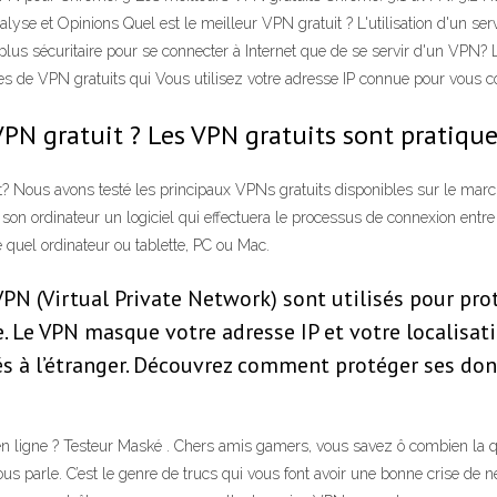
se et Opinions Quel est le meilleur VPN gratuit ? L'utilisation d'un servic
plus sécuritaire pour se connecter à Internet que de se servir d'un VPN? 
ces de VPN gratuits qui Vous utilisez votre adresse IP connue pour vous c
PN gratuit ? Les VPN gratuits sont pratiques
Nous avons testé les principaux VPNs gratuits disponibles sur le marché 
ur son ordinateur un logiciel qui effectuera le processus de connexion ent
e quel ordinateur ou tablette, PC ou Mac.
VPN (Virtual Private Network) sont utilisés pour pr
e. Le VPN masque votre adresse IP et votre localisat
 à l’étranger. Découvrez comment protéger ses donné
n ligne ? Testeur Maské . Chers amis gamers, vous savez ô combien la qu
us parle. C’est le genre de trucs qui vous font avoir une bonne crise de ner