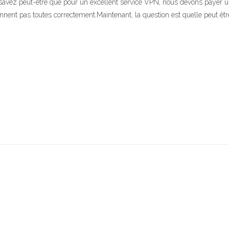
 savez peut-être que pour un excellent service VPN, nous devons payer u
nnent pas toutes correctement.Maintenant, la question est quelle peut êt