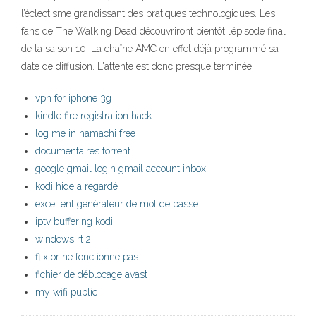
l’éclectisme grandissant des pratiques technologiques. Les
fans de The Walking Dead découvriront bientôt l’épisode final
de la saison 10. La chaîne AMC en effet déjà programmé sa
date de diffusion. L'attente est donc presque terminée.
vpn for iphone 3g
kindle fire registration hack
log me in hamachi free
documentaires torrent
google gmail login gmail account inbox
kodi hide a regardé
excellent générateur de mot de passe
iptv buffering kodi
windows rt 2
flixtor ne fonctionne pas
fichier de déblocage avast
my wifi public