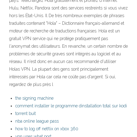
pays. Téléchargez Hola gratuitement et profitez d'Internet.
Hulu, Netflix, Pandora sont des services restreints si vous vivez
hors les État-Unis. Il De très nombreux exemples de phrases
traduites contenant "Hola" – Dictionnaire français-allemand et
moteur de recherche de traductions françaises. Hola est un
gratuit VPN service qui ne protège pratiquement pas
l'anonymat des utilisateurs. En revanche, un certain nombre de
problèmes de sécurité graves sont intégrés au logiciel et au
réseau. Il n'est donc en aucun cas recommandé d'utiliser
Holas VPN. La plupart des gens sont principalement
intéressés par Hola car cela ne coûte pas d'argent. Si oui,
regardez de plus près l
the signing machine
comment installer le programme dinstallation total sur kodi
torrent buit
nba online league pass
how to log off netflix on xbox 360
vpn uses what port