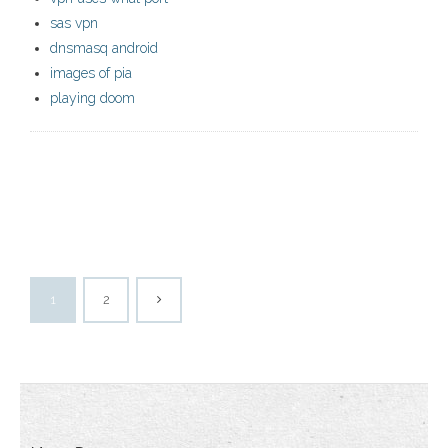
sas vpn
dnsmasq android
images of pia
playing doom
1
2