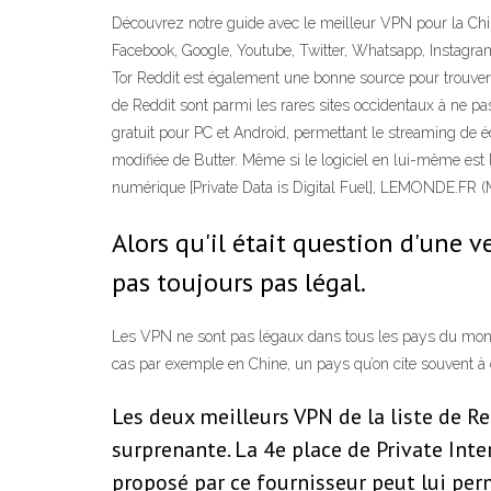
Découvrez notre guide avec le meilleur VPN pour la Chin
Facebook, Google, Youtube, Twitter, Whatsapp, Instagram
Tor Reddit est également une bonne source pour trouver l
de Reddit sont parmi les rares sites occidentaux à ne pa
gratuit pour PC et Android, permettant le streaming de é
modifiée de Butter. Même si le logiciel en lui-même est 
numérique [Private Data is Digital Fuel], LEMONDE.FR (
Alors qu'il était question d'une v
pas toujours pas légal.
Les VPN ne sont pas légaux dans tous les pays du monde. 
cas par exemple en Chine, un pays qu’on cite souvent à 
Les deux meilleurs VPN de la liste de R
surprenante. La 4e place de Private Int
proposé par ce fournisseur peut lui per