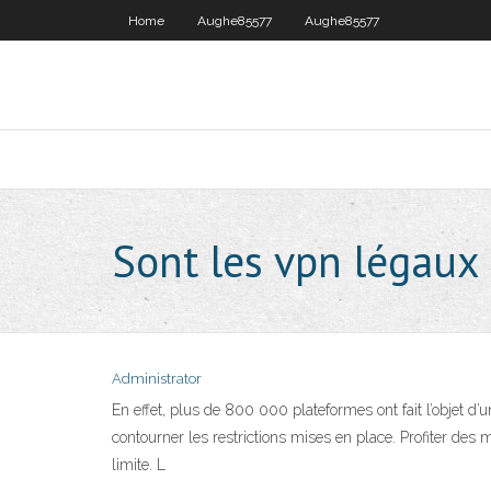
Home
Aughe85577
Aughe85577
Sont les vpn légaux 
Administrator
En effet, plus de 800 000 plateformes ont fait l’objet d’
contourner les restrictions mises en place. Profiter des
limite. L