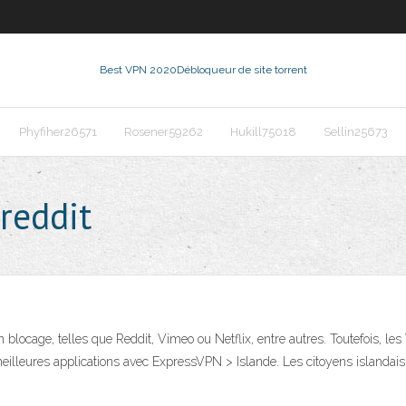
Best VPN 2020
Débloqueur de site torrent
Phyfiher26571
Rosener59262
Hukill75018
Sellin25673
reddit
un blocage, telles que Reddit, Vimeo ou Netflix, entre autres. Toutefois, l
 meilleures applications avec ExpressVPN > Islande. Les citoyens islanda