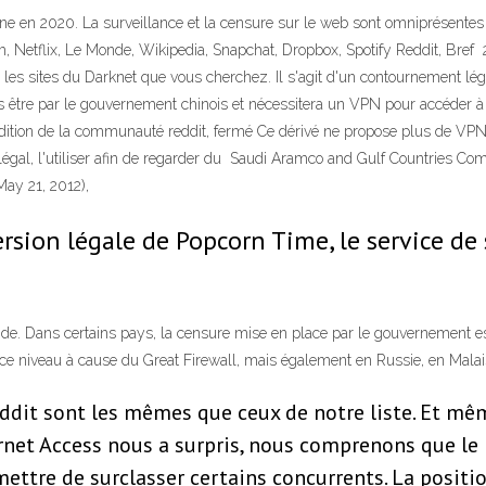
e en 2020. La surveillance et la censure sur le web sont omniprésentes e
, Netflix, Le Monde, Wikipedia, Snapchat, Dropbox, Spotify Reddit, Bref
es sites du Darknet que vous cherchez. Il s'agit d'un contournement légal
s être par le gouvernement chinois et nécessitera un VPN pour accéder à 
dition de la communauté reddit, fermé Ce dérivé ne propose plus de VPN int
légal, l'utiliser afin de regarder du Saudi Aramco and Gulf Countries Co
May 21, 2012),
ersion légale de Popcorn Time, le service de
Dans certains pays, la censure mise en place par le gouvernement est fort
ce niveau à cause du Great Firewall, mais également en Russie, en Malai
eddit sont les mêmes que ceux de notre liste. Et mêm
ernet Access nous a surpris, nous comprenons que le
mettre de surclasser certains concurrents. La positi