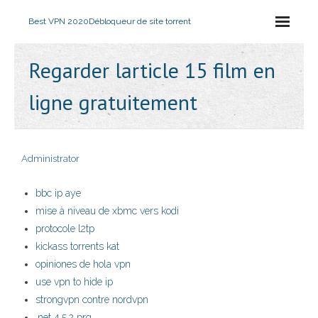
Best VPN 2020
Débloqueur de site torrent
Regarder larticle 15 film en
ligne gratuitement
Administrator
bbc ip aye
mise à niveau de xbmc vers kodi
protocole l2tp
kickass torrents kat
opiniones de hola vpn
use vpn to hide ip
strongvpn contre nordvpn
.net 4.5.2 prq