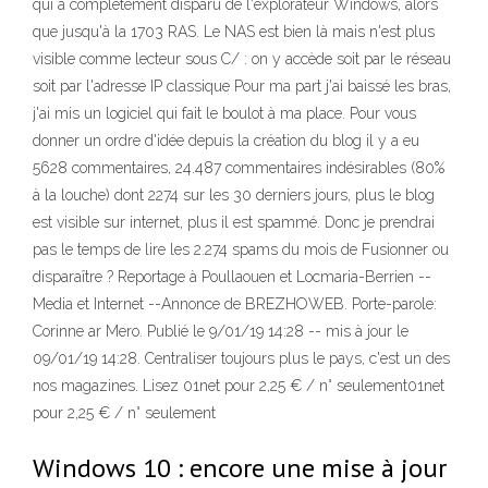
qui a complètement disparu de l'explorateur Windows, alors
que jusqu'à la 1703 RAS. Le NAS est bien là mais n'est plus
visible comme lecteur sous C/ : on y accède soit par le réseau
soit par l'adresse IP classique Pour ma part j'ai baissé les bras,
j'ai mis un logiciel qui fait le boulot à ma place. Pour vous
donner un ordre d'idée depuis la création du blog il y a eu
5628 commentaires, 24.487 commentaires indésirables (80%
à la louche) dont 2274 sur les 30 derniers jours, plus le blog
est visible sur internet, plus il est spammé. Donc je prendrai
pas le temps de lire les 2.274 spams du mois de Fusionner ou
disparaître ? Reportage à Poullaouen et Locmaria-Berrien --
Media et Internet --Annonce de BREZHOWEB. Porte-parole:
Corinne ar Mero. Publié le 9/01/19 14:28 -- mis à jour le
09/01/19 14:28. Centraliser toujours plus le pays, c'est un des
nos magazines. Lisez 01net pour 2,25 € / n° seulement01net
pour 2,25 € / n° seulement
Windows 10 : encore une mise à jour