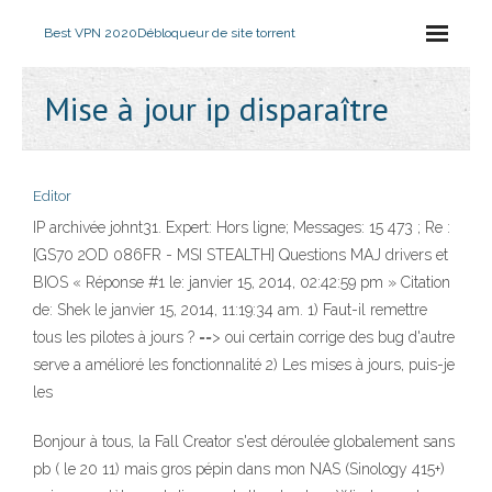
Best VPN 2020
Débloqueur de site torrent
Mise à jour ip disparaître
Editor
IP archivée johnt31. Expert: Hors ligne; Messages: 15 473 ; Re :
[GS70 2OD 086FR - MSI STEALTH] Questions MAJ drivers et
BIOS « Réponse #1 le: janvier 15, 2014, 02:42:59 pm » Citation
de: Shek le janvier 15, 2014, 11:19:34 am. 1) Faut-il remettre
tous les pilotes à jours ? ==> oui certain corrige des bug d'autre
serve a amélioré les fonctionnalité 2) Les mises à jours, puis-je
les
Bonjour à tous, la Fall Creator s'est déroulée globalement sans
pb ( le 20 11) mais gros pépin dans mon NAS (Sinology 415+)