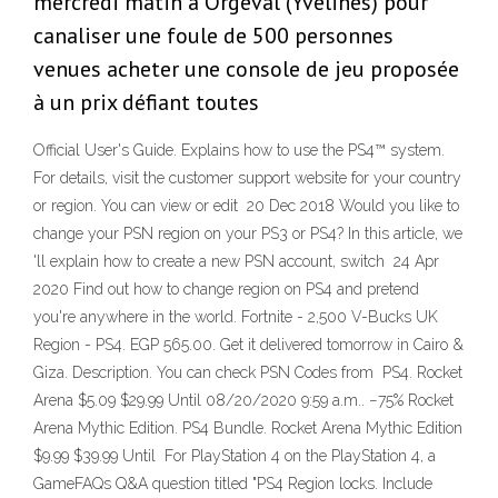
mercredi matin à Orgeval (Yvelines) pour
canaliser une foule de 500 personnes
venues acheter une console de jeu proposée
à un prix défiant toutes
Official User's Guide. Explains how to use the PS4™ system.
For details, visit the customer support website for your country
or region. You can view or edit 20 Dec 2018 Would you like to
change your PSN region on your PS3 or PS4? In this article, we
'll explain how to create a new PSN account, switch 24 Apr
2020 Find out how to change region on PS4 and pretend
you're anywhere in the world. Fortnite - 2,500 V-Bucks UK
Region - PS4. EGP 565.00. Get it delivered tomorrow in Cairo &
Giza. Description. You can check PSN Codes from PS4. Rocket
Arena $5.09 $29.99 Until 08/20/2020 9:59 a.m.. −75% Rocket
Arena Mythic Edition. PS4 Bundle. Rocket Arena Mythic Edition
$9.99 $39.99 Until For PlayStation 4 on the PlayStation 4, a
GameFAQs Q&A question titled "PS4 Region locks. Include