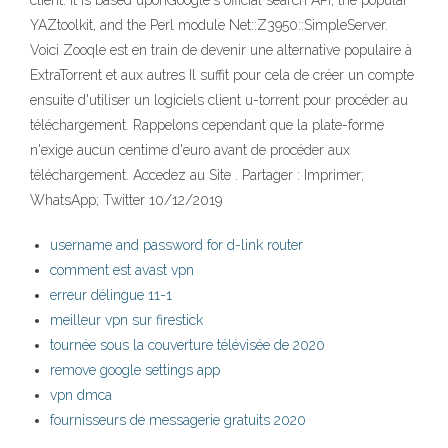
client. It is based uponGoogle's official search API, the popular
YAZtoolkit, and the Perl module Net::Z3950::SimpleServer.
Voici Zooqle est en train de devenir une alternative populaire à
ExtraTorrent et aux autres Il suffit pour cela de créer un compte
ensuite d'utiliser un logiciels client u-torrent pour procéder au
téléchargement. Rappelons cependant que la plate-forme
n'exige aucun centime d'euro avant de procéder aux
téléchargement. Accedez au Site . Partager : Imprimer;
WhatsApp; Twitter 10/12/2019
username and password for d-link router
comment est avast vpn
erreur délingue 11-1
meilleur vpn sur firestick
tournée sous la couverture télévisée de 2020
remove google settings app
vpn dmca
fournisseurs de messagerie gratuits 2020