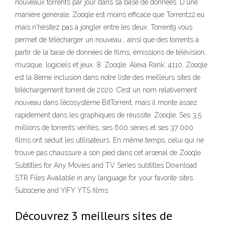
nouveaux torrents par jour dans sa base de données. D'une
manière générale, Zooqle est moins efficace que Torrentz2.eu
mais n'hésitez pas à jongler entre les deux. Torrent9 vous
permet de télécharger un nouveau , ainsi que des torrents à
partir de la base de données de films, émissions de télévision,
musique, logiciels et jeux. 8. Zooqle. Alexa Rank: 4110. Zooqle
est la 8ème inclusion dans notre liste des meilleurs sites de
téléchargement torrent de 2020. C’est un nom relativement
nouveau dans l’écosystème BitTorrent, mais il monte assez
rapidement dans les graphiques de réussite. Zooqle. Ses 3,5
millions de torrents vérifiés, ses 600 séries et ses 37 000
films ont séduit les utilisateurs. En même temps, celui qui ne
trouve pas chaussure à son pied dans cet arsenal de Zooqle
Subtitles for Any Movies and TV Series subtitles Download
STR Files Available in any language for your favorite sites
Subscene and YIFY YTS films.
Découvrez 3 meilleurs sites de