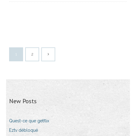
1
2
New Posts
Quest-ce que getflix
Eztv débloqué