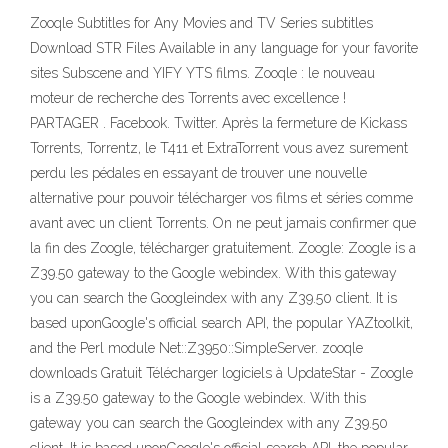
Zooqle Subtitles for Any Movies and TV Series subtitles
Download STR Files Available in any language for your favorite
sites Subscene and YIFY YTS films. Zooqle : le nouveau
moteur de recherche des Torrents avec excellence !
PARTAGER . Facebook. Twitter. Après la fermeture de Kickass
Torrents, Torrentz, le T411 et ExtraTorrent vous avez surement
perdu les pédales en essayant de trouver une nouvelle
alternative pour pouvoir télécharger vos films et séries comme
avant avec un client Torrents. On ne peut jamais confirmer que
la fin des Zoogle, télécharger gratuitement. Zoogle: Zoogle is a
Z39.50 gateway to the Google webindex. With this gateway
you can search the Googleindex with any Z39.50 client. It is
based uponGoogle's official search API, the popular YAZtoolkit,
and the Perl module Net::Z3950::SimpleServer. zooqle
downloads Gratuit Télécharger logiciels à UpdateStar - Zoogle
is a Z39.50 gateway to the Google webindex. With this
gateway you can search the Googleindex with any Z39.50