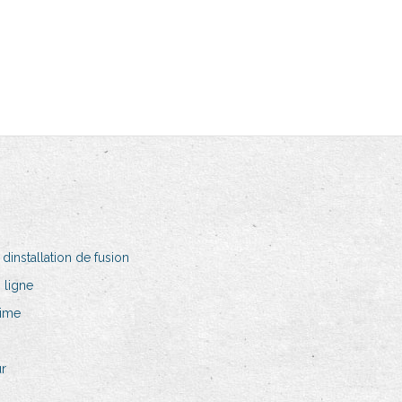
nstallation de fusion
 ligne
rime
ur