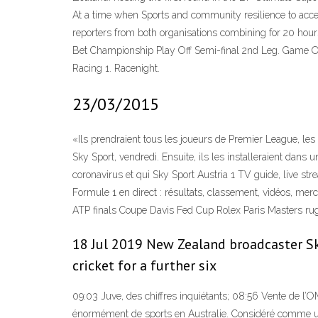
At a time when Sports and community resilience to acc
reporters from both organisations combining for 20 hour
Bet Championship Play Off Semi-final 2nd Leg. Game On L
Racing 1. Racenight.
23/03/2015
«Ils prendraient tous les joueurs de Premier League, les
Sky Sport, vendredi. Ensuite, ils les installeraient dans 
coronavirus et qui Sky Sport Austria 1 TV guide, live s
Formule 1 en direct : résultats, classement, vidéos, merc
ATP finals Coupe Davis Fed Cup Rolex Paris Masters rugb
18 Jul 2019 New Zealand broadcaster Sky
cricket for a further six
09:03 Juve, des chiffres inquiétants; 08:56 Vente de l’OM
énormément de sports en Australie. Considéré comme une ins