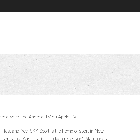
ndroid voire une Android TV ou Apple TV
- fast and free. SKY Sport is the home of sport in New
simist but Australia is in a deep recession': Alan Jones.