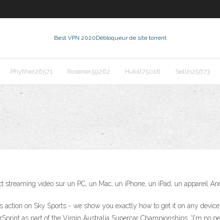
Best VPN 2020
Débloqueur de site torrent
Phyfiher26571
Rosener59262
Hukill75018
Sellin25673
ect streaming vidéo sur un PC, un Mac, un iPhone, un iPad, un appareil A
s action on Sky Sports - we show you exactly how to get it on any device 
Sprint as part of the Virgin Australia Supercar Championships. 'I'm no pes