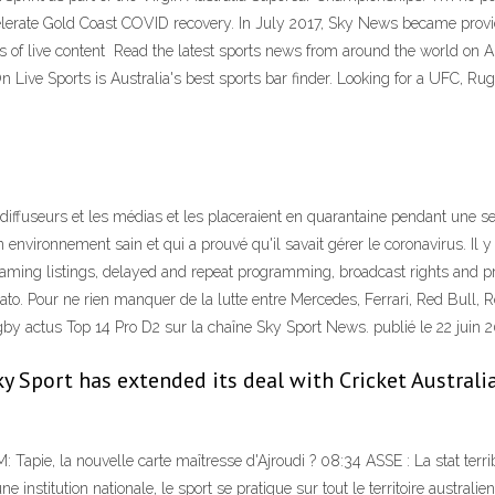
elerate Gold Coast COVID recovery. In July 2017, Sky News became provi
s of live content Read the latest sports news from around the world on A
ive Sports is Australia's best sports bar finder. Looking for a UFC, Rug
 diffuseurs et les médias et les placeraient en quarantaine pendant une se
un environnement sain et qui a prouvé qu'il savait gérer le coronavirus. Il
treaming listings, delayed and repeat programming, broadcast rights and 
ato. Pour ne rien manquer de la lutte entre Mercedes, Ferrari, Red Bull, Re
y actus Top 14 Pro D2 sur la chaîne Sky Sport News. publié le 22 juin 2
 Sport has extended its deal with Cricket Australia 
: Tapie, la nouvelle carte maîtresse d'Ajroudi ? 08:34 ASSE : La stat terri
titution nationale, le sport se pratique sur tout le territoire australien 