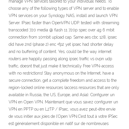
manage VPN services tailored to your individual needs. To
choose any of the following types of VPN server and to enable
VPN services on your Synology NAS, install and launch VPN
Server. IPsec faster than OpenVPN UDP. tested with streaming
transcoded 720 media @ flash 11 720p spec over 4g 6 mbit
connection from 10mbit upload cap. Same aes cbc 128, ipsec
did have 2nd (phase 2) enc +fp2 yet ipsec had shorter delay
and no buffering of content. Yes, could be the way internet
routers are happily passing along ipsec traffic vs ovpn udp
traffic, doesnt that just make it technically Free VPN-access
with no restrictions! Stay anonymous on the Internet, have a
secure connection, get a complete freedom and access to the
region-locked online resources (access resources that are only
available in Russia, the US, Europe, and Asia). Configurer un
VPN en Open VPN. Maintenant que vous savez configurer un
VPN en PPTP ou en L2TP / IPsec, vous avez peut-être envie
de vous initier aux joies de l’Open VPN.C’est tout à votre IPSec
est généralement disponible en natif sur de nombreuses