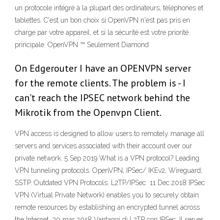
un protocole intégré à la plupart des ordinateurs, téléphones et
tablettes. C'est un bon choix si OpenVPN n'est pas pris en
charge par votre appareil, et si la sécurité est votre priorité
principale. OpenVPN ™ Seulement Diamond
On Edgerouter I have an OPENVPN server
for the remote clients. The problem is - I
can't reach the IPSEC network behind the
Mikrotik from the Openvpn Client.
VPN access is designed to allow users to remotely manage all
servers and services associated with their account over our
private network. 5 Sep 2019 What is a VPN protocol? Leading
VPN tunneling protocols. OpenVPN; IPSec/ IKEv2; Wireguard;
SSTP. Outdated VPN Protocols. L2TP/IPSec 11 Dec 2018 IPSec
VPN (Virtual Private Network) enables you to securely obtain
remote resources by establishing an encrypted tunnel across
the Internet. 30 mar 2018 Vantaggi di L2TP con IPSec: Il server