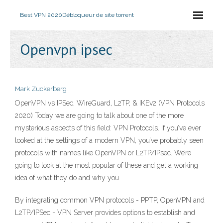
Best VPN 2020
Débloqueur de site torrent
Openvpn ipsec
Mark Zuckerberg
OpenVPN vs IPSec, WireGuard, L2TP, & IKEv2 (VPN Protocols
2020) Today we are going to talk about one of the more
mysterious aspects of this field: VPN Protocols. If you’ve ever
looked at the settings of a modern VPN, you’ve probably seen
protocols with names like OpenVPN or L2TP/IPsec. We’re
going to look at the most popular of these and get a working
idea of what they do and why you
By integrating common VPN protocols - PPTP, OpenVPN and
L2TP/IPSec - VPN Server provides options to establish and