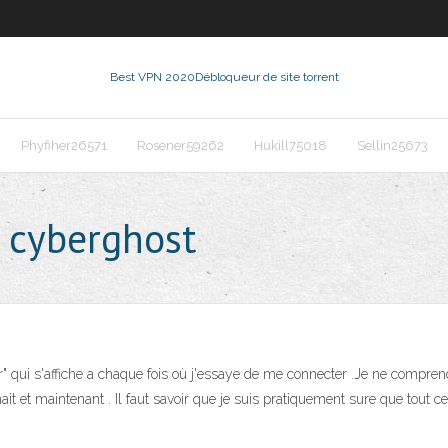
Best VPN 2020
Débloqueur de site torrent
Phyfiher26571
Rosener59262
Hukill75018
Sellin25673
 cyberghost
er" qui s'affiche a chaque fois où j'essaye de me connecter .Je ne compre
it et maintenant . Il faut savoir que je suis pratiquement sure que tout c