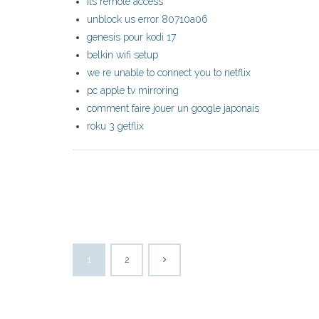
its remote access
unblock us error 80710a06
genesis pour kodi 17
belkin wifi setup
we re unable to connect you to netflix
pc apple tv mirroring
comment faire jouer un google japonais
roku 3 getflix
1
2