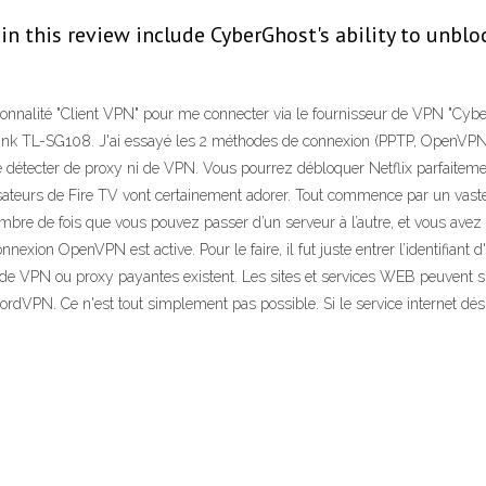
in this review include CyberGhost's ability to unblo
ctionnalité "Client VPN" pour me connecter via le fournisseur de VPN "Cyb
nk TL-SG108. J'ai essayé les 2 méthodes de connexion (PPTP, OpenVPN). 
 de détecter de proxy ni de VPN. Vous pourrez débloquer Netflix parfait
tilisateurs de Fire TV vont certainement adorer. Tout commence par un vas
ombre de fois que vous pouvez passer d’un serveur à l’autre, et vous avez
exion OpenVPN est active. Pour le faire, il fut juste entrer l’identifiant 
ns de VPN ou proxy payantes existent. Les sites et services WEB peuvent
VPN. Ce n'est tout simplement pas possible. Si le service internet désire