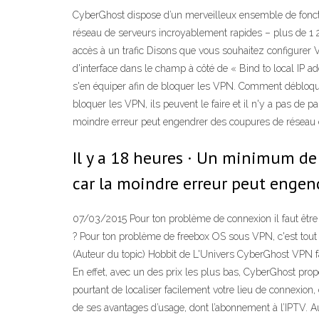
CyberGhost dispose d’un merveilleux ensemble de fonctio
réseau de serveurs incroyablement rapides – plus de 1 2
accès à un trafic Disons que vous souhaitez configurer Vu
d'interface dans le champ à côté de « Bind to local IP a
s'en équiper afin de bloquer les VPN. Comment débloque
bloquer les VPN, ils peuvent le faire et il n'y a pas de
moindre erreur peut engendrer des coupures de réseau et
Il y a 18 heures · Un minimum de
car la moindre erreur peut engend
07/03/2015 Pour ton problème de connexion il faut êtr
? Pour ton problème de freebox OS sous VPN, c'est tout à
(Auteur du topic) Hobbit de L'Univers CyberGhost VPN fai
En effet, avec un des prix les plus bas, CyberGhost pro
pourtant de localiser facilement votre lieu de connexion, 
de ses avantages d’usage, dont l’abonnement à l’IPTV. Au