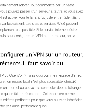
t certainement adorer. Tout commence par un vaste
vous pouvez passer d’un serveur à l’autre, et vous avez
ctive. Pour le faire, il fut juste entrer l’identifiant
payantes existent. Les sites et services WEB peuvent
lement pas possible. Si le service internet désire
quis pour configurer un VPN sur un routeur, car la
onfigurer un VPN sur un routeur,
éments. Il faut savoir qu
 PPTP ou OpenVpn ? Tu as quoi comme message d'erreur
et ton réseau local n'est plus accessible. christ10
ion internet ou pouvoir se connecter depuis l’étranger.
e qui en fait un réseau de … Cette dernière permet
des critères pertinents pour que vous puissiez bénéficier
-être pas aussi performant qu’on