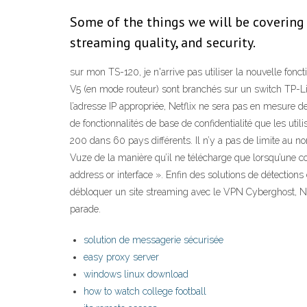
Some of the things we will be covering 
streaming quality, and security.
sur mon TS-120, je n'arrive pas utiliser la nouvelle fon
V5 (en mode routeur) sont branchés sur un switch TP-Li
l’adresse IP appropriée, Netflix ne sera pas en mesure
de fonctionnalités de base de confidentialité que les u
200 dans 60 pays différents. Il n’y a pas de limite au n
Vuze de la manière qu’il ne télécharge que lorsqu’une conn
address or interface ». Enfin des solutions de détectio
débloquer un site streaming avec le VPN Cyberghost, Nord
parade.
solution de messagerie sécurisée
easy proxy server
windows linux download
how to watch college football