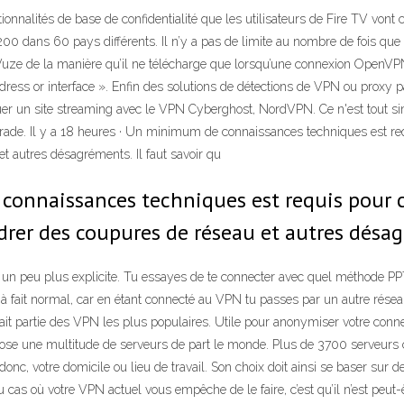
nnalités de base de confidentialité que les utilisateurs de Fire TV von
00 dans 60 pays différents. Il n’y a pas de limite au nombre de fois que 
ze de la manière qu’il ne télécharge que lorsqu’une connexion OpenVPN est a
ddress or interface ». Enfin des solutions de détections de VPN ou proxy 
r un site streaming avec le VPN Cyberghost, NordVPN. Ce n'est tout simp
 parade. Il y a 18 heures · Un minimum de connaissances techniques est re
 autres désagréments. Il faut savoir qu
 connaissances techniques est requis pour c
rer des coupures de réseau et autres désagr
e un peu plus explicite. Tu essayes de te connecter avec quel méthode
 fait normal, car en étant connecté au VPN tu passes par un autre réseau 
t partie des VPN les plus populaires. Utile pour anonymiser votre connex
pose une multitude de serveurs de part le monde. Plus de 3700 serveurs c
donc, votre domicile ou lieu de travail. Son choix doit ainsi se baser sur 
 cas où votre VPN actuel vous empêche de le faire, c’est qu’il n’est peut