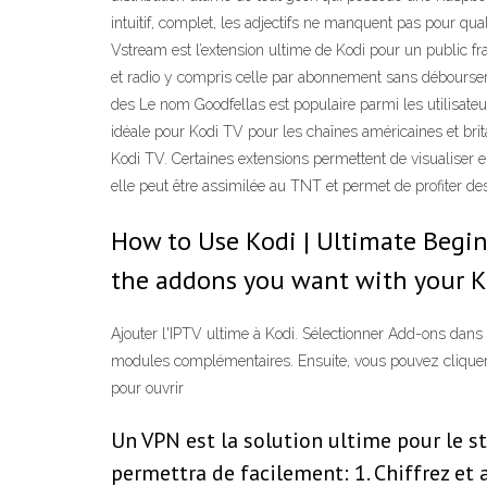
intuitif, complet, les adjectifs ne manquent pas pour qua
Vstream est l’extension ultime de Kodi pour un public fr
et radio y compris celle par abonnement sans débourser
des Le nom Goodfellas est populaire parmi les utilisateu
idéale pour Kodi TV pour les chaînes américaines et bri
Kodi TV. Certaines extensions permettent de visualiser en
elle peut être assimilée au TNT et permet de profiter de
How to Use Kodi | Ultimate Beginne
the addons you want with your 
Ajouter l'IPTV ultime à Kodi. Sélectionner Add-ons dans l
modules complémentaires. Ensuite, vous pouvez cliquer I
pour ouvrir
Un VPN est la solution ultime pour le s
permettra de facilement: 1. Chiffrez et 