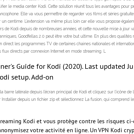
lifier le media center Kodi. Cette solution réunit tous les avantages pour p
ancophone. Elle va vous permettre de regarder vos films et séries gratuit
 un centime. L’extension va même plus loin car elle vous propose égalem
rs de Kodi depuis de nombreuses années, et cette nouvelle mise à jour vau
tanniques, Goodfellas 2.0 peut être votre but ultime. En plus des qualit
 direct les programmes TV de certaines chaines nationales et international
s flux directs par connexion Internet en mode streaming. L
r's Guide for Kodi (2020). Last updated July
Kodi setup. Add-on
a barre latérale depuis l’écran principal de Kodi et cliquez sur l’icône de
nstaller depuis un fichier zip et sélectionnez La fusion, qui comprend l
treaming Kodi et vous protège contre les risques ci
anonymisez votre activité en ligne. Un VPN Kodi cry