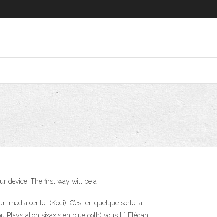
ur device. The first way will be a
un media center (Kodi). C’est en quelque sorte la
Playstation sixaxis en bluetooth) vous […] Élégant,