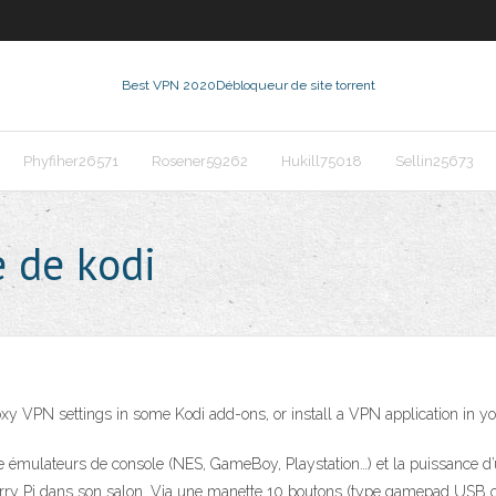
Best VPN 2020
Débloqueur de site torrent
Phyfiher26571
Rosener59262
Hukill75018
Sellin25673
e de kodi
xy VPN settings in some Kodi add-ons, or install a VPN application in yo
iple émulateurs de console (NES, GameBoy, Playstation…) et la puissance d’
rry Pi dans son salon. Via une manette 10 boutons (type gamepad USB ou 