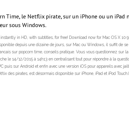
n Time, le Netflix pirate, sur un iPhone ou un iPad 
ateur sous Windows.
tantly in HD, with subtitles, for free! Download now for Mac OS X 10.9 a
disponible depuis une dizaine de jours, sur Mac ou Windows, il suffit de se 
ancais sur popcorn time, conseils pratique. Vous vous questionnez sur la 
erche le 14/12/2015 à 14h13 en centralisant tout pour répondre à la quest
 PC puis sur Android et enfin avec une version iOS pour appareils avec jai
ix des pirates, est désormais disponible sur iPhone, iPad et iPod Touc