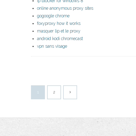
ip blocker for windows 8
online anonymous proxy sites
gogoogle chrome
foxyproxy how it works
masquer lip et le proxy
android kodi chromecast
vpn sans visage
1
2