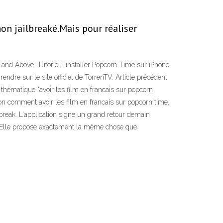
non jailbreaké.Mais pour réaliser
nd Above. Tutoriel : installer Popcorn Time sur iPhone
rendre sur le site officiel de TorrenTV. Article précédent
thématique "avoir les film en francais sur popcorn
ion comment avoir les film en francais sur popcorn time.
lbreak. L'application signe un grand retour demain
h.Elle propose exactement la même chose que