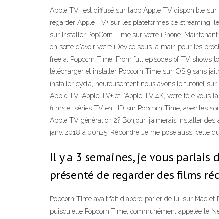
Apple TV+ est diffusé sur l’app Apple TV disponible su
regarder Apple TV+ sur les plateformes de streaming, les
sur Installer PopCorn Time sur votre iPhone. Maintenant q
en sorte d'avoir votre iDevice sous la main pour les proc
free at Popcorn Time. From full episodes of TV shows to
télécharger et installer Popcorn Time sur iOS 9 sans jail
installer cydia, heureusement nous avons le tutoriel sur
Apple TV, Apple TV+ et l’Apple TV 4K, votre télé vous l
films et séries TV en HD sur Popcorn Time, avec les sou
Apple TV génération 2? Bonjour, j’aimerais installer des
janv. 2018 à 00h25. Répondre Je me pose aussi cette que
Il y a 3 semaines, je vous parlai
présenté de regarder des films ré
Popcorn Time avait fait d'abord parler de lui sur Mac et
puisqu'elle Popcorn Time, communément appelée le Netfl