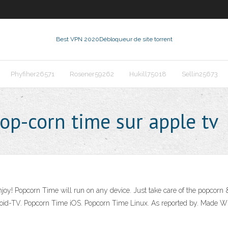
Best VPN 2020
Débloqueur de site torrent
Phyfiher26571
Rosener59262
Hukill75018
Sellin25673
op-corn time sur apple tv
 enjoy! Popcorn Time will run on any device. Just take care of the popcorn
-TV. Popcorn Time iOS. Popcorn Time Linux. As reported by. Made Wit