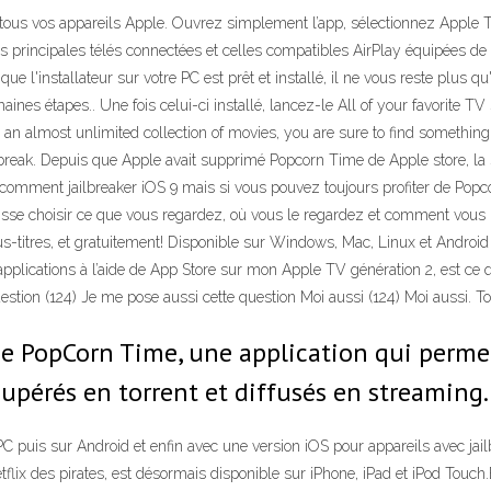
r tous vos appareils Apple. Ouvrez simplement l’app, sélectionnez Apple
 principales télés connectées et celles compatibles AirPlay équipées de 
ue l'installateur sur votre PC est prêt et installé, il ne vous reste plus 
haines étapes.. Une fois celui-ci installé, lancez-le All of your favorit
 an almost unlimited collection of movies, you are sure to find somethi
break. Depuis que Apple avait supprimé Popcorn Time de Apple store, la seul
 comment jailbreaker iOS 9 mais si vous pouvez toujours profiter de Popco
aisse choisir ce que vous regardez, où vous le regardez et comment vous
s-titres, et gratuitement! Disponible sur Windows, Mac, Linux et Android
 applications à l’aide de App Store sur mon Apple TV génération 2, est ce 
stion (124) Je me pose aussi cette question Moi aussi (124) Moi aussi. To
s de PopCorn Time, une application qui perme
cupérés en torrent et diffusés en streaming.
 PC puis sur Android et enfin avec une version iOS pour appareils avec jai
ix des pirates, est désormais disponible sur iPhone, iPad et iPod Touc