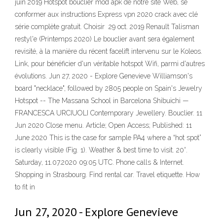
juin 2019 Hotspot bouclier mod apk de notre site Web, se
conformer aux instructions Express vpn 2020 crack avec clé
série complète gratuit. Choisir 29 oct. 2019 Renault Talisman
restyl'e (Printemps 2020) Le bouclier avant sera également
revisité, à la manière du récent facelift intervenu sur le Koleos.
Link, pour bénéficier d'un véritable hotspot Wifi, parmi d'autres
évolutions. Jun 27, 2020 - Explore Genevieve Williamson's
board "necklace", followed by 2805 people on Spain's Jewelry
Hotspot -- The Massana School in Barcelona Shibuichi —
FRANCESCA URCIUOLI Contemporary Jewellery. Bouclier. 11
Jun 2020 Close menu. Article; Open Access; Published: 11
June 2020 This is the case for sample PA4 where a “hot spot”
is clearly visible (Fig. 1). Weather & best time to visit. 20°.
Saturday, 11.07.2020 09:05 UTC. Phone calls & Internet.
Shopping in Strasbourg. Find rental car. Travel etiquette. How
to fit in
Jun 27, 2020 - Explore Genevieve