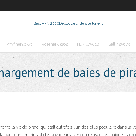
Best VPN 2020
Débloqueur de site torrent
Phyfiher26571
Rosener59262
Hukill75018
Sellin25673
chargement de baies de pir
thème la vie de pirate, qui était autrefois l'un des plus populaire dans la 
 la peur dans marins et des voyageurs. Rencontre avec les toujours soldée