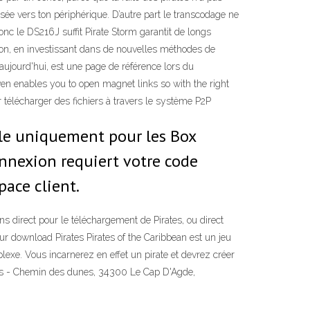
usée vers ton périphérique. D’autre part le transcodage ne
onc le DS216J suffit Pirate Storm garantit de longs
tion, en investissant dans de nouvelles méthodes de
 aujourd'hui, est une page de référence lors du
even enables you to open magnet links so with the right
ur télécharger des fichiers à travers le système P2P
le uniquement pour les Box
connexion requiert votre code
ace client.
 direct pour le téléchargement de Pirates, ou direct
r download Pirates Pirates of the Caribbean est un jeu
plexe. Vous incarnerez en effet un pirate et devrez créer
rates - Chemin des dunes, 34300 Le Cap D'Agde,