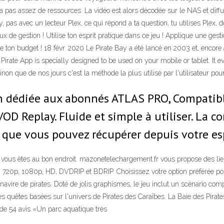
n’a pas assez de ressources. La vidéo est alors décodée sur le NAS et diff
pas avec un lecteur Plex, ce qui répond a ta question, tu utilises Plex, d
x de gestion ! Utilise ton esprit pratique dans ce jeu ! Applique une ges
e ton budget ! 18 févr. 2020 Le Pirate Bay a été lancé en 2003 et, encore
 Pirate App is specially designed to be used on your mobile or tablet. It 
non que de nos jours c'est la méthode la plus utilisé par l'utilisateur po
n dédiée aux abonnés ATLAS PRO, Compatib
VOD Replay. Fluide et simple à utiliser. La 
que vous pouvez récupérer depuis votre esp
vous êtes au bon endroit. mazonetelechargement.fr vous propose des liens
: 720p, 1080p, HD, DVDRIP et BDRIP. Choisissez votre option préférée pou
navire de pirates. Doté de jolis graphismes, le jeu inclut un scénario com
 des quêtes basées sur l'univers de Pirates des Caraïbes. La Baie des Pi
 de 54 avis «Un parc aquatique très