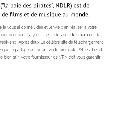
("la baie des pirates", NDLR) est de
nt de films et de musique au monde.
e vous ai donné l’idée et l’envie d’en réaliser à votre
s pour occuper… Ça y est. Les industries du cinéma et de
e week-end. Après deux Le célèbre site de téléchargement
que le partage de torrent via le protocole P2P est bel et
sse bien sûr. Votre fournisseur de VPN doit vous garantir