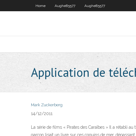
Home
Aughe85577
Aughe85577
Application de télé
Mark Zuckerberg
14/12/2011
La série de films « Pirates des Caraïbes » Il a rétabli au 
garçon lisait un livre sur ces coquins de mer, dépassant