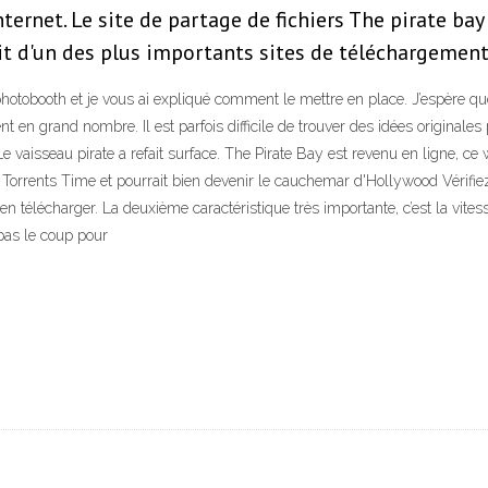
ternet. Le site de partage de fichiers The pirate bay 
agit d'un des plus importants sites de téléchargeme
hotobooth et je vous ai expliqué comment le mettre en place. J’espère que j
nt en grand nombre. Il est parfois difficile de trouver des idées originale
 vaisseau pirate a refait surface. The Pirate Bay est revenu en ligne, c
 Torrents Time et pourrait bien devenir le cauchemar d'Hollywood Vérifiez 
ien télécharger. La deuxième caractéristique très importante, c’est la vite
pas le coup pour