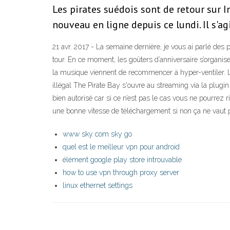
Les pirates suédois sont de retour sur In
nouveau en ligne depuis ce lundi. Il s'
21 avr. 2017 - La semaine dernière, je vous ai parlé des p
tour. En ce moment, les goûters d’anniversaire s’organise
la musique viennent de recommencer à hyper-ventiler. Le
illégal The Pirate Bay s'ouvre au streaming via la plugin
bien autorisé car si ce n’est pas le cas vous ne pourrez r
une bonne vitesse de téléchargement si non ça ne vaut 
www sky com sky go
quel est le meilleur vpn pour android
élément google play store introuvable
how to use vpn through proxy server
linux ethernet settings