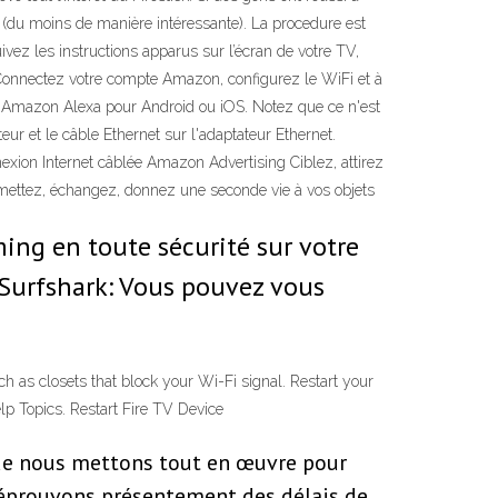
le (du moins de manière intéressante). La procedure est
suivez les instructions apparus sur l’écran de votre TV,
. Connectez votre compte Amazon, configurez le WiFi et à
ion Amazon Alexa pour Android ou iOS. Notez que ce n'est
eur et le câble Ethernet sur l'adaptateur Ethernet.
nnexion Internet câblée Amazon Advertising Ciblez, attirez
mettez, échangez, donnez une seconde vie à vos objets
ming en toute sécurité sur votre
e Surfshark: Vous pouvez vous
 as closets that block your Wi-Fi signal. Restart your
p Topics. Restart Fire TV Device
 que nous mettons tout en œuvre pour
s éprouvons présentement des délais de