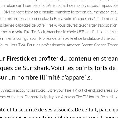
ire un retour car il semblerait qu’Amazon soit de mon avis… c’est impossib
port HDMI de votre téléviseur, ensuite branchez le cordon d’alimentation et 
zon existant, ensuite connectez la Box à votre réseau sans fil à domicile
 les pleines capacités de votre FireTV, vous devrez télécharger l'applicat
ernet sur votre Fire TV Stick, branchez le câble USB sur l'adaptateur sect
miner la configuration; Profitez de la rapidité et de la stabilité d'une co
0 jours. Hors TVA. Pour les professionnels. Amazon Second Chance Trans
ur Firestick et profiter du contenu en strea
iques de Surfshark. Voici les points forts d
r un nombre illimité d’appareils.
 Amazon account password. Store your Fire TV out of enclosed areas such
s or routers. For more help, try our Amazon Fire TV forum. Related Hel
té et la sécurité de ses associés. De ce fait, parce
les exigences en matière d’éloignement social, nou