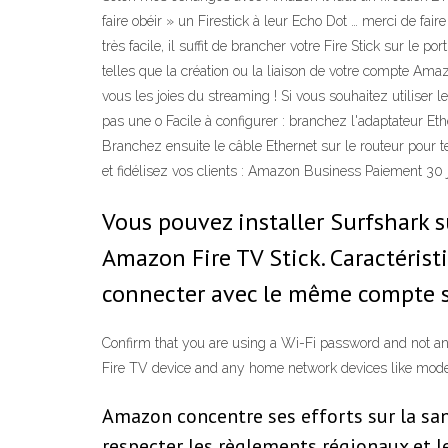
faire obéir » un Firestick à leur Echo Dot … merci de fa
très facile, il suffit de brancher votre Fire Stick sur le 
telles que la création ou la liaison de votre compte Ama
vous les joies du streaming ! Si vous souhaitez utiliser
pas une o Facile à configurer : branchez l'adaptateur Eth
Branchez ensuite le câble Ethernet sur le routeur pour ter
et fidélisez vos clients : Amazon Business Paiement 3
Vous pouvez installer Surfshark s
Amazon Fire TV Stick. Caractérist
connecter avec le même compte su
Confirm that you are using a Wi-Fi password and not an
Fire TV device and any home network devices like modem
Amazon concentre ses efforts sur la san
respecter les règlements régionaux et 