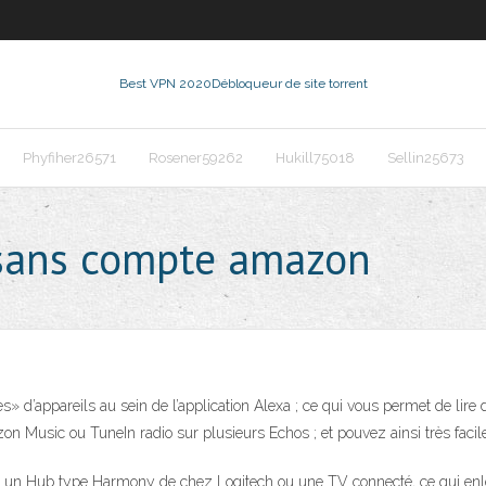
Best VPN 2020
Débloqueur de site torrent
Phyfiher26571
Rosener59262
Hukill75018
Sellin25673
k sans compte amazon
s» d’appareils au sein de l’application Alexa ; ce qui vous permet de lir
on Music ou TuneIn radio sur plusieurs Echos ; et pouvez ainsi très facil
un Hub type Harmony de chez Logitech ou une TV connecté, ce qui enlève t