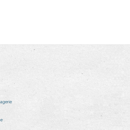
agerie
ne