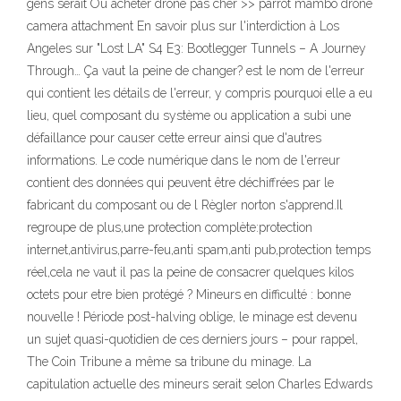
gens serait Ou acheter drone pas cher >> parrot mambo drone
camera attachment En savoir plus sur l'interdiction à Los
Angeles sur "Lost LA" S4 E3: Bootlegger Tunnels – A Journey
Through… Ça vaut la peine de changer? est le nom de l'erreur
qui contient les détails de l'erreur, y compris pourquoi elle a eu
lieu, quel composant du système ou application a subi une
défaillance pour causer cette erreur ainsi que d'autres
informations. Le code numérique dans le nom de l'erreur
contient des données qui peuvent être déchiffrées par le
fabricant du composant ou de l Règler norton s'apprend.Il
regroupe de plus,une protection complète:protection
internet,antivirus,parre-feu,anti spam,anti pub,protection temps
réel,cela ne vaut il pas la peine de consacrer quelques kilos
octets pour etre bien protégé ? Mineurs en difficulté : bonne
nouvelle ! Période post-halving oblige, le minage est devenu
un sujet quasi-quotidien de ces derniers jours – pour rappel,
The Coin Tribune a même sa tribune du minage. La
capitulation actuelle des mineurs serait selon Charles Edwards