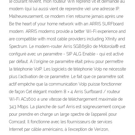
le courant revient, mon routeur Wifi reprend vit et demande au
modem (qui lui aussi vient de reprendre vie) une adresse IP.
Malheureusement, ce modem n'en retourne jamais après une
Be the heart of your home network with an ARRIS SURFboard
modem. ARRIS modems provide a better Wi-Fi experience and
are compatible with most cable providers including Xfinity and
Spectrum. Le modem-router Arris SGB6580 de Motorola® est
configuré avec un paramètre - SIP ALG Enable - qui est activé
par défaut. A l'origine ce paramètre était prévu pour permettre
la téléphonie VoIP. Les logiciels de téléphonie VoIp ne nécessite
plus l'activation de ce paramètre. Le fait que ce paramètre soit
actif empêche que la communication VoIp puisse fonctionner
de façon Cet élégant modem 8 × 4 Arris Surfboard / routeur
Wi-Fi AC1600 a une vitesse de téléchargement maximale de
343 Mbps. La planche de surf Arris est soigneusement conçue
pour prendre en charge un large spectre de l’appareil pour
Comcast. Il fonctionne avec les fournisseurs de services
Internet par câble américains, à l’exception de Verizon,