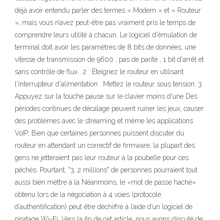
déjà avoir entendu parler des termes « Modem » et « Routeur
», mais vous n’avez peut-être pas vraiment pris le temps de
comprendre leurs utilité à chacun. Le logiciel d'émulation de
terminal doit avoir les paramètres de 8 bits de données, une
vitesse de transmission de 9600 , pas de parité , 1 bit d'arrêt et
sans contrôle de flux . 2 . Éteignez le routeur en utilisant
l'interrupteur d'alimentation . Mettez le routeur sous tension. 3 .
Appuyez sur la touche pause sur le clavier moins d'une Des
périodes continues de décalage peuvent ruiner les jeux, causer
des problèmes avec le streaming et même les applications
VoIP; Bien que certaines personnes puissent discuter du
routeur en attendant un correctif de firmware, la plupart des
gens ne jetteraient pas leur routeur à la poubelle pour ces
péchés. Pourtant, "3, 2 millions" de personnes pourraient tout
aussi bien mettre à la Néanmoins, le «mot de passe haché»
obtenu lors de la négociation à 4 voies (protocole
d’authentification) peut être déchiffré à l’aide d’un logiciel de
piratage Wi-Fi. Vers la fin de cet article, nous avons discuté de