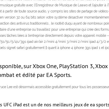
a musique gratuite avec l’Enregistreur de Musique de Leawo et l’ajouter 
t à partir de toute source audio, y compris les sites de partage de vidéos
util en version 32 ou 64 bits selon votre système désactiver momentanément vo
rotection des antivirus traditionnels , le rootkit duqu ayant de nombreux 
taire d’une entreprise ou travaillez pour une entreprise qui crée des form
 tâches liées à l’entreprise directement depuis votre appareil mobile – la
/5s/5c/5/4s/3gs ipad air/air 2/mini 4/mini 3/mini 2/mini ipad 4/3/2 et
els signet safari gratuitement [] quant à iphone 4 iphone 3gs ipad 1 et i
sponible, sur Xbox One, PlayStation 3, Xbox 
ombat et édité par EA Sports.
uce Lee est désormais accessible gratuitement pour tous les possesseur
ts UFC iPad est un de nos meilleurs jeux de ea sport