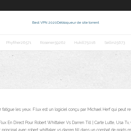
Best VPN 2020
Débloqueur de site torrent
Phyfiher26571
Rosener59262
Hukill75018
Sellin25673
eur fatigue les yeux. F.lux est un logiciel conçu par Michael Herf qui peut
Flux En Direct Pour Robert Whittaker Vs Darren Till | Carte Lutte, Usa Tv
t principal avec robert whittaker vs darren till dans un combat de poids m