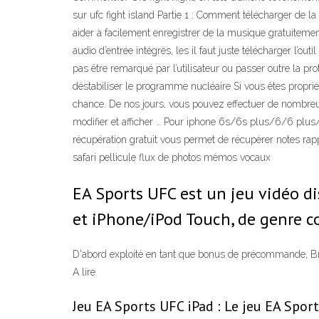
sur ufc fight island Partie 1 : Comment télécharger de l
aider à facilement enregistrer de la musique gratuitemen
audio d’entrée intégrés, les il faut juste télécharger l’o
pas être remarqué par l’utilisateur ou passer outre la p
déstabiliser le programme nucléaire Si vous êtes proprié
chance. De nos jours, vous pouvez effectuer de nombreuses
modifier et afficher … Pour iphone 6s/6s plus/6/6 plus
récupération gratuit vous permet de récupérer notes rapp
safari pellicule flux de photos mémos vocaux
EA Sports UFC est un jeu vidéo di
et iPhone/iPod Touch, de genre c
D'abord exploité en tant que bonus de précommande, Br
A lire
Jeu EA Sports UFC iPad : Le jeu EA Spor