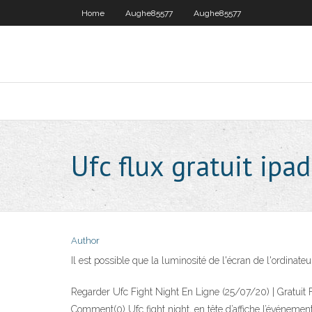
Home
Aughe85577
Aughe85577
Ufc flux gratuit ipad
Author
Il est possible que la luminosité de l'écran de l'ordinat
Regarder Ufc Fight Night En Ligne (25/07/20) | Gratuit 
Comment(0) Ufc fight night, en tête d’affiche l’événemen