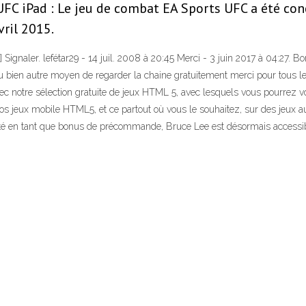
 UFC iPad : Le jeu de combat EA Sports UFC a été conç
vril 2015.
ignaler. lefétar29 - 14 juil. 2008 à 20:45 Merci - 3 juin 2017 à 04:27. B
ou bien autre moyen de regarder la chaine gratuitement merci pour tous le
 notre sélection gratuite de jeux HTML 5, avec lesquels vous pourrez vous
s jeux mobile HTML5, et ce partout où vous le souhaitez, sur des jeux aus
oité en tant que bonus de précommande, Bruce Lee est désormais accessi