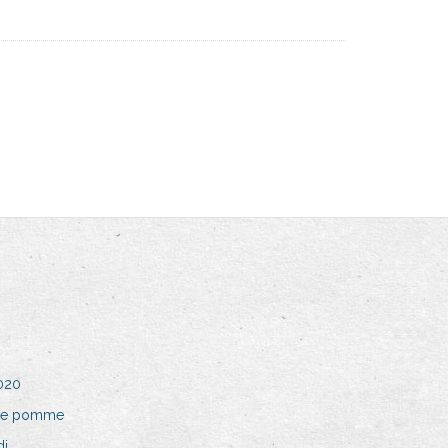
020
s de pomme
di