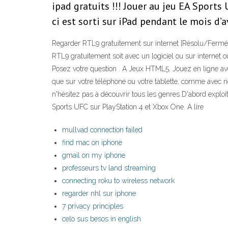
ipad gratuits !!! Jouer au jeu EA Sports
ci est sorti sur iPad pendant le mois d’a
Regarder RTL9 gratuitement sur internet [Résolu/Fermé] S
RTL9 gratuitement soit avec un logiciel ou sur internet 
Posez votre question . A Jeux HTML5. Jouez en ligne avec
que sur votre téléphone ou votre tablette, comme avec no
n'hésitez pas à découvrir tous les genres D'abord expl
Sports UFC sur PlayStation 4 et Xbox One. A lire
mullvad connection failed
find mac on iphone
gmail on my iphone
professeurs tv land streaming
connecting roku to wireless network
regarder nhl sur iphone
7 privacy principles
celo sus besos in english