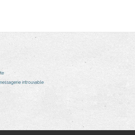
ête
essagerie introuvable