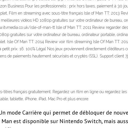
zon Business Pour les professionnels : prix hors taxes, paiement à 30 jou
let, Film en streaming avec sous-titre français Isle of Man TT: 2013 Revi
meilleures vidéos HD 1080p gratuites sur votre ordinateur de bureau, ordin
w.itvmedia.co.uk/isle-of-man-tt Isle of Man TT: 2011 Review regarder des
0p gratuites sur votre ordinateur de bureau, ordinateur portable, ordinate
let. Isle Of Man TT: 2014 Review voir film streaming Isle Of Man TT: 2
 petit prix. 16. 100% Légal Nos jeux proviennent directement d’éditeurs
ns de paiements hautement sécurisés et cryptés (SSL). Support client 7
s-titres français gratuitement. Regardez un film en ligne ou regardez le
able, tablette, iPhone, iPad, Mac Pro et plus encore.
; Un mode Carrière qui permet de débloquer de nouv
of Man est disponible sur Nintendo Switch, mais auss