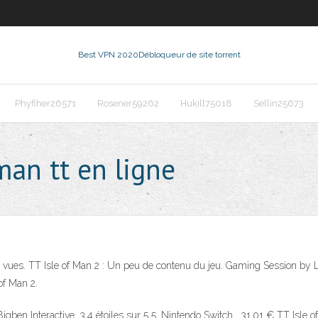
Best VPN 2020
Débloqueur de site torrent
Phyfiher26571
Rosener59262
Hukill75018
Sellin25673
man tt en ligne
8 vues. TT Isle of Man 2 : Un peu de contenu du jeu. Gaming Session by Le
of Man 2.
ben Interactive. 3,4 étoiles sur 5 5. Nintendo Switch . 31,01 € TT Isle of