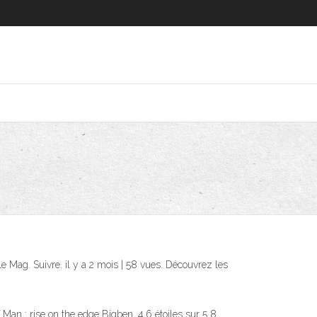
 Mag. Suivre. il y a 2 mois | 58 vues. Découvrez les
 Man : rise on the edge Bigben. 4,6 étoiles sur 5 8.