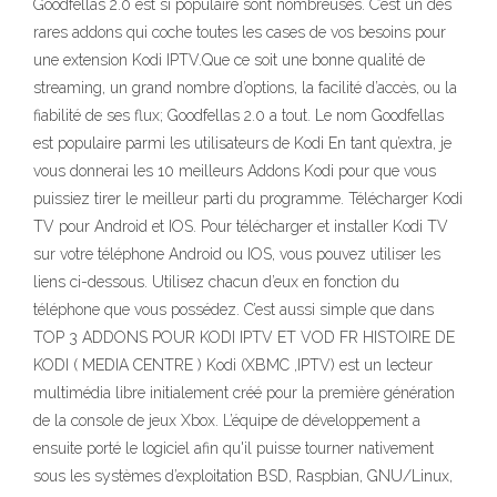
Goodfellas 2.0 est si populaire sont nombreuses. C’est un des
rares addons qui coche toutes les cases de vos besoins pour
une extension Kodi IPTV.Que ce soit une bonne qualité de
streaming, un grand nombre d’options, la facilité d’accès, ou la
fiabilité de ses flux; Goodfellas 2.0 a tout. Le nom Goodfellas
est populaire parmi les utilisateurs de Kodi En tant qu’extra, je
vous donnerai les 10 meilleurs Addons Kodi pour que vous
puissiez tirer le meilleur parti du programme. Télécharger Kodi
TV pour Android et IOS. Pour télécharger et installer Kodi TV
sur votre téléphone Android ou IOS, vous pouvez utiliser les
liens ci-dessous. Utilisez chacun d’eux en fonction du
téléphone que vous possédez. C’est aussi simple que dans
TOP 3 ADDONS POUR KODI IPTV ET VOD FR HISTOIRE DE
KODI ( MEDIA CENTRE ) Kodi (XBMC ,IPTV) est un lecteur
multimédia libre initialement créé pour la première génération
de la console de jeux Xbox. L’équipe de développement a
ensuite porté le logiciel afin qu'il puisse tourner nativement
sous les systèmes d’exploitation BSD, Raspbian, GNU/Linux,