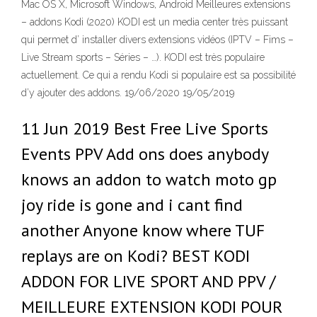
Mac OS X, Microsoft Windows, Android Meilleures extensions
– addons Kodi (2020) KODI est un media center très puissant
qui permet d’ installer divers extensions vidéos (IPTV – Fims –
Live Stream sports – Séries – …). KODI est très populaire
actuellement. Ce qui a rendu Kodi si populaire est sa possibilité
d’y ajouter des addons. 19/06/2020 19/05/2019
11 Jun 2019 Best Free Live Sports
Events PPV Add ons does anybody
knows an addon to watch moto gp
joy ride is gone and i cant find
another Anyone know where TUF
replays are on Kodi? BEST KODI
ADDON FOR LIVE SPORT AND PPV /
MEILLEURE EXTENSION KODI POUR