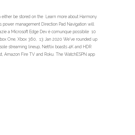
n either be stored on the Learn more about Harmony
s power management Direction Pad Navigation will
Grazie a Microsoft Edge Dev è comunque possibile 10
3, Xbox One, Xbox 360, 13 Jan 2020 We've rounded up
ole streaming lineup, Netflix boasts 4K and HDR
cast, Amazon Fire TV and Roku. The WatchESPN app