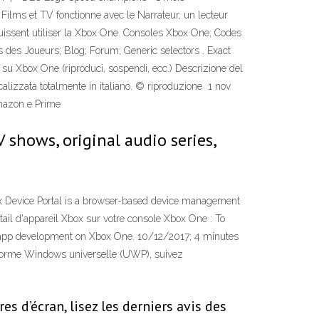
 Films et TV fonctionne avec le Narrateur, un lecteur
 puissent utiliser la Xbox One. Consoles Xbox One; Codes
 des Joueurs; Blog; Forum; Generic selectors . Exact
i su Xbox One (riproduci, sospendi, ecc.) Descrizione del
alizzata totalmente in italiano. © riproduzione 1 nov
Amazon e Prime
 shows, original audio series,
Xbox Device Portal is a browser-based device management
ail d'appareil Xbox sur votre console Xbox One : To
 app development on Xbox One. 10/12/2017; 4 minutes
teforme Windows universelle (UWP), suivez
 d’écran, lisez les derniers avis des