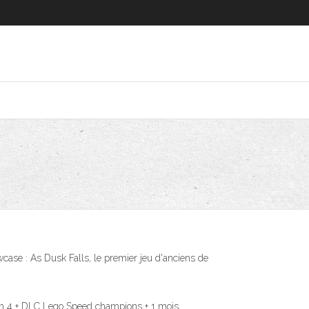
se : As Dusk Falls, le premier jeu d'anciens de
zon 4 + DLC Lego Speed champions + 1 mois