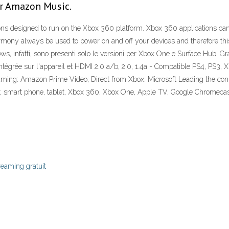
ur Amazon Music.
ons designed to run on the Xbox 360 platform. Xbox 360 applications ca
ony always be used to power on and off your devices and therefore thi
s, infatti, sono presenti solo le versioni per Xbox One e Surface Hub. 
intégrée sur l'appareil et HDMI 2.0 a/b, 2.0, 1.4a - Compatible PS4, PS
ing: Amazon Prime Video; Direct from Xbox: Microsoft Leading the cons
, smart phone, tablet, Xbox 360, Xbox One, Apple TV, Google Chrome
reaming gratuit