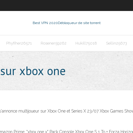
Best VPN 2020
Débloqueur de site torrent
Phyfiher26571
Rosener59262
Hukill75018
Sellin25673
 sur xbox one
'annonce multijoueur sur Xbox One et Series X 23/07 Xbox Games Showca
d'Amazon Prime: "xbox one x" Pack Console Xbox One S 1 To + Forza Hori