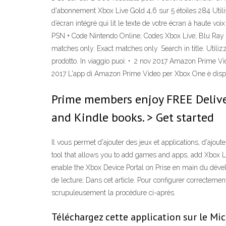
d'abonnement Xbox Live Gold 4,6 sur 5 étoiles 284 Utilis
d’écran intégré qui lit le texte de votre écran à haute 
PSN + Code Nintendo Online; Codes Xbox Live; Blu Ray / 
matches only. Exact matches only. Search in title. Utiliz
prodotto. In viaggio puoi: • 2 nov 2017 Amazon Prime Vi
2017 L'app di Amazon Prime Video per Xbox One è dispo
Prime members enjoy FREE Delivery
and Kindle books. > Get started
Il vous permet d'ajouter des jeux et applications, d'aj
tool that allows you to add games and apps, add Xbox Li
enable the Xbox Device Portal on Prise en main du dé
de lecture; Dans cet article. Pour configurer correcte
scrupuleusement la procédure ci-après.
Téléchargez cette application sur le Mic