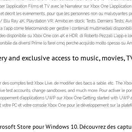
er l’application Films et TV avec le Narrateur sur Xbox One L’application
voix et décrit les événements, pour que les personnes non ou malvoyantes
Blu Ray 4K; Playstation VR; Amiibo en stock; Tests. Derniers Tests; Avis
za l'app come telecomando per gestire i contenuti multimediali disponibil
deo disponibile su Xbox One con 4K e HDR. di Roberto Pezzali L'app è loc
nibile da diversi Prime lo farei cmq perché acquisto molto spesso su 
 and exclusive access to music, movies, TV
outer des comptes test Xbox Live, de modifier des bacs à sable, etc. The 
ve test accounts, change sandboxes, and much more. Pour activer le port
veloppement d’applications UWP sur Xbox One Getting started with UWP
ment votre PC et votre console Xbox One pour le développement sur la pla
rosoft Store pour Windows 10. Découvrez des captures