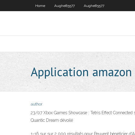
Home
Aughe85577
Aughe85577
Application amazon
author
23/07 Xbox Games Showcase : Tetris Effect Connected s
Quantic Dream dévoilé
1-16 sur sur 2 000 résultats pour Peuvent bénéficier 