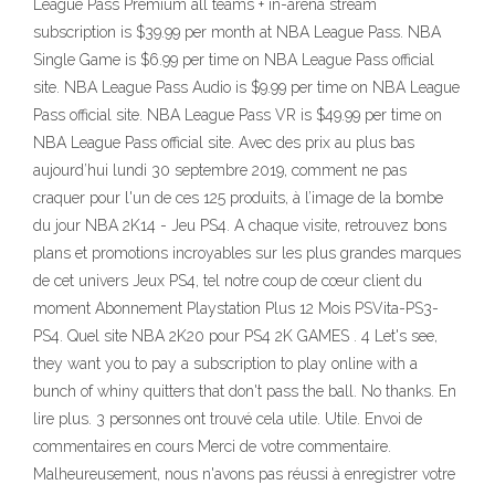
League Pass Premium all teams + in-arena stream
subscription is $39.99 per month at NBA League Pass. NBA
Single Game is $6.99 per time on NBA League Pass official
site. NBA League Pass Audio is $9.99 per time on NBA League
Pass official site. NBA League Pass VR is $49.99 per time on
NBA League Pass official site. Avec des prix au plus bas
aujourd’hui lundi 30 septembre 2019, comment ne pas
craquer pour l'un de ces 125 produits, à l’image de la bombe
du jour NBA 2K14 - Jeu PS4. A chaque visite, retrouvez bons
plans et promotions incroyables sur les plus grandes marques
de cet univers Jeux PS4, tel notre coup de cœur client du
moment Abonnement Playstation Plus 12 Mois PSVita-PS3-
PS4. Quel site NBA 2K20 pour PS4 2K GAMES . 4 Let's see,
they want you to pay a subscription to play online with a
bunch of whiny quitters that don't pass the ball. No thanks. En
lire plus. 3 personnes ont trouvé cela utile. Utile. Envoi de
commentaires en cours Merci de votre commentaire.
Malheureusement, nous n'avons pas réussi à enregistrer votre