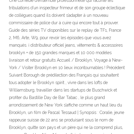
Une comédie d’ensemble professionnelle qui raconte les
tribulations d’un inspecteur frimeur et de son groupe éclectique
de collègues quand ils doivent s’adapter à un nouveau
commissaire de police dur à cuire qui encore tout à prouver.
Guide des séries TV disponibles sur le replay de TF1, France
2, M6, Arte, W9, pour revoir les épisodes que vous avez
manqués. i distributeur officiel jeans, vêtements & accessoires
brooklyn + de 150 grandes marques et 10 000 modèles
livraison et retour gratuits Accueil / Brooklyn, Voyage à New-
York / Visiter Brooklyn en 10 lieux incontournables ! Précédent
Suivant Borough de prédilection des Français qui souhaitent
tous adopter le Brooklyn spirit , vivre dans les lofts de
Williamsburg, travailler dans les startups de Buschwick et
profiter du Bastille Day de Bar Tabac , le plus grand
arrondissement de New York s’affiche comme un haut lieu du
Brooklyn, un film de Pascal Tessaud | Synopsis : Coralie, jeune
rappeuse suisse de 22 ans se produisant sous le nom de
Brooklyn, quitte son pays et un père qui ne la comprend plus,