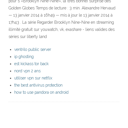
pour s «Brooklyn Nine-Nine», la (très bonne) surprise des
Golden Globes Temps de lecture : 3 min. Alexandre Hervaud
— 13 janvier 2014 à 16h49 — mis à jour le 13 janvier 2014 à
17h43 . La série Regarder Brooklyn Nine-Nine en streaming
illimité gratuit sur youwatch, vk, exashare - liens valides des
séries sur liberty land
ventrilo public server
ip ghosting
est kickass tor back
nord vpn 2 ans
utiliser vpn sur netflix
the best antivirus protection
how to use pandora on android