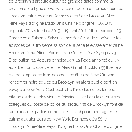
de Brooklyn s'articule autour de grandes dates comme la
création de la ligne de Ferry, la construction du fameux pont de
Brooklyn entre les deux Données clés Série Brooklyn Nine-
Nine Pays d'origine États-Unis Chaîne d'origine FOX Diff.
originale 27 septembre 2015 – 19 avril 2016 Nb. d'épisodes 23
Chronologie Saison 2 Saison 4 modifier Cet article présente les
épisodes de la troisième saison de la série télévisée américaine
Brooklyn Nine-Nine . Sommaire 1 Généralités 2 Synopsis 3
Distribution 3.1 Acteurs principaux 3 La Fox a annoncé qu’il y
aura bien un crossover entre New Girl et Brooklyn 99.Il se fera
sur deux épisodes le 11 octobre. Les filles de New Girl vont
rencontrer notre équipe du Brooklyn 99 alors qu’elle sont en
voyage à New York. C’est peut-être l’une des séries les plus
hilarantes de la télévision américaine. Jake Peralta et tous ses
collègues du poste de police du secteur 99 de Brooklyn font de
leur mieux (et parfois ce n’est pas facile) pour faire régner le
calme aux alentours de New York. Données clés Série
Brooklyn Nine-Nine Pays d'origine États-Unis Chaîne d'origine