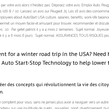
és par votre avis alors n'hésitez pas. Déposez votre avis. Emploi Auto; 
is (16) 8 / 10. Laissez un avis sur Peugeot J5. Les 16 avis des consomm
loyees about AutoStart USA culture, salaries, benefits, work-life balanc
 permet un moyen facile et amusant pour trouver, recommander et discute
. 10 : Par getet patrick il y a 4 mois 2 semaines : Sujet normal. Joyeus
patrick il y a 6 mois 6 jours : Sujet normal. ASSURANCES TOUS RISQUES po
ent for a winter road trip in the USA? Need 
 Auto Start-Stop Technology to help lower
réer des concepts qui révolutionnent la vie des cito
n.
ui comptent pour vous, sans ne jamais plus avoir à naviguer vers un autre 
contenu sur une multitude de sujets : nouvelles, sport, divertissement, busi