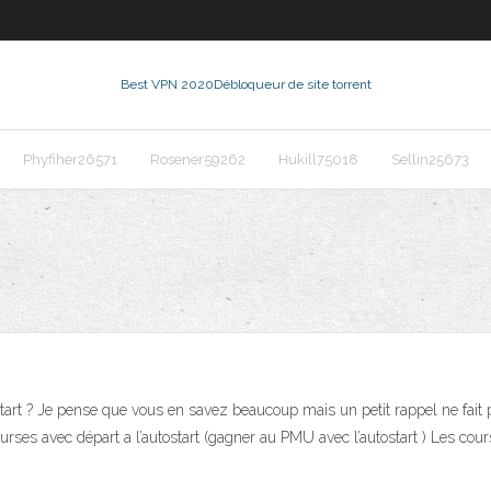
Best VPN 2020
Débloqueur de site torrent
Phyfiher26571
Rosener59262
Hukill75018
Sellin25673
art ? Je pense que vous en savez beaucoup mais un petit rappel ne fait 
ourses avec départ a l’autostart (gagner au PMU avec l’autostart ) Les co