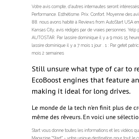
Votre avis compte, d'autres internautes seront intéress
Performance. Esthétisme. Prix. Confort. Moyenne des av
88. nous avons habité à Reviews from AutoStart USA emp
Kansas City, avis rédigés par de vraies personnes. Yelp
AUTOSTAR. Par lassire dominique il y a 9 mois 15 heures 
lassire dominique il y a 7 mois 1 jour . 1 : Par getet 
mois 2 semaines
Still unsure what type of car to r
EcoBoost engines that feature an
making it ideal for long drives.
Le monde de la tech n'en finit plus de c
même des rêveurs. En voici une sélectio
Start vous donne toutes les informations et les vidéos q
Magazine "Start" - votre unique destination pour tout le 