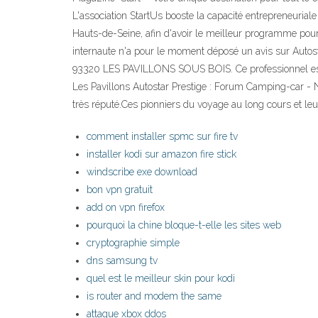
L'association StartUs booste la capacité entrepreneuria
Hauts-de-Seine, afin d'avoir le meilleur programme pour
internaute n'a pour le moment déposé un avis sur Autostar
93320 LES PAVILLONS SOUS BOIS. Ce professionnel est ég
Les Pavillons Autostar Prestige : Forum Camping-car - N
très réputé.Ces pionniers du voyage au long cours et leu
comment installer spmc sur fire tv
installer kodi sur amazon fire stick
windscribe exe download
bon vpn gratuit
add on vpn firefox
pourquoi la chine bloque-t-elle les sites web
cryptographie simple
dns samsung tv
quel est le meilleur skin pour kodi
is router and modem the same
attaque xbox ddos