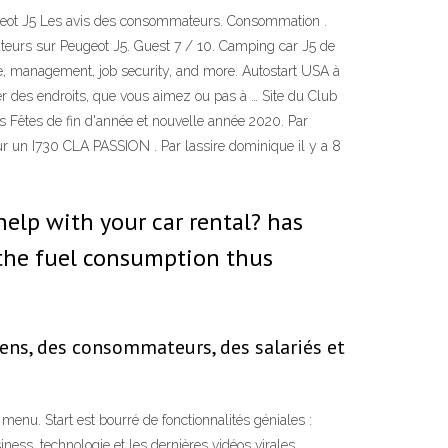
Peugeot J5 Les avis des consommateurs. Consommation .
ateurs sur Peugeot J5. Guest 7 / 10. Camping car J5 de
e, management, job security, and more. Autostart USA à
r des endroits, que vous aimez ou pas à … Site du Club
es Fêtes de fin d'année et nouvelle année 2020. Par
ur un I730 CLA PASSION . Par lassire dominique il y a 8
help with your car rental? has
 the fuel consumption thus
yens, des consommateurs, des salariés et
menu. Start est bourré de fonctionnalités géniales :
ness, technologie et les dernières vidéos virales.