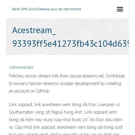
Best VPN 2020
Débloqueur de site torrent
Acestream_
93393ff5e41273fb43c104d639
Administrator
Fetches soccer stream info from soccerstreams.net. Contribute
to rexxars/soccer-streams-scraper development by creating
an account on GitHub.
Link sopcast, link acestream xem bóng đá trận Liverpool vs
Southampton vòng 36 Ngoại hạng Anh. Link sopcast xem
bóng đá hôm nay được cập nhật trước 20′ khi trận đấu diễn
ra. Cập nhật link sopcast, acestream xem bóng đá trong suốt
trận đấu nhanh nhất, chất lượng HD và tốc độ ổn định cao.