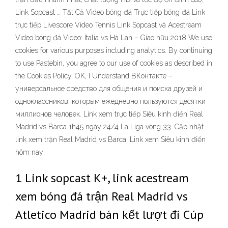
Link Sopcast … Tất Cả Video bóng đá Trực tiếp bóng đá Link
trực tiếp Livescore Video Tennis Link Sopcast và Acestream
Video bóng đá Video: Italia vs Hà Lan – Giao hữu 2018 We use
cookies for various purposes including analytics. By continuing
to use Pastebin, you agree to our use of cookies as described in
the Cookies Policy. OK, I Understand ВКонтакте –
универсальное средство для общения и поиска друзей и
одноклассников, которым ежедневно пользуются десятки
миллионов человек. Link xem trực tiếp Siêu kinh điển Real
Madrid vs Barca 1h45 ngày 24/4 La Liga vòng 33. Cập nhật
link xem trận Real Madrid vs Barca. Link xem Siêu kinh điển
hôm nay
1 Link sopcast K+, link acestream
xem bóng đá trận Real Madrid vs
Atletico Madrid bán kết lượt đi Cúp