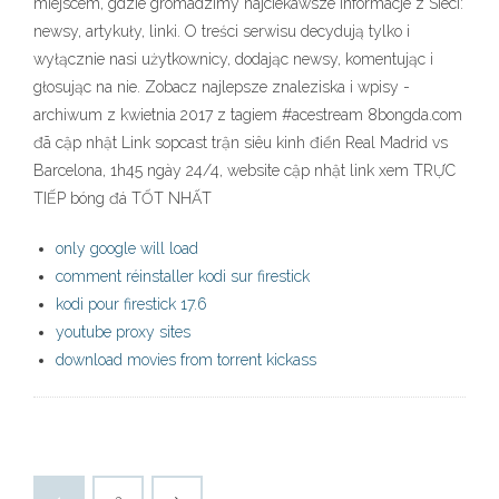
miejscem, gdzie gromadzimy najciekawsze informacje z Sieci:
newsy, artykuły, linki. O treści serwisu decydują tylko i
wyłącznie nasi użytkownicy, dodając newsy, komentując i
głosując na nie. Zobacz najlepsze znaleziska i wpisy -
archiwum z kwietnia 2017 z tagiem #acestream 8bongda.com
đã cập nhật Link sopcast trận siêu kinh điển Real Madrid vs
Barcelona, 1h45 ngày 24/4, website cập nhật link xem TRỰC
TIẾP bóng đá TỐT NHẤT
only google will load
comment réinstaller kodi sur firestick
kodi pour firestick 17.6
youtube proxy sites
download movies from torrent kickass